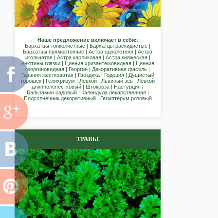
Наше предложение включает в себя:
:
Бархатцы тонколистные | Бархатцы раскидистые |
Бархатцы прямостоячие | Астра однолетняя | Астра
игольчатая | Астра карликовая | Астра княжеская |
Анютины глазки | Цинния хризантемовидная | Цинния
георгиновидная | Георгин | Декоративная фасоль |
Газания жестковатая | Гвоздика | Годеция | Душистый
горошек | Гелихризум | Левкой | Львиный зев | Левкой
длиннолепестковый | Штокроза | Настурция |
Бальзамин садовый | Календула лекарственная |
Подсолнечник декоративный | Гелиптерум розовый
ТРАВЫ