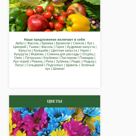
Наше предложение включает в себя
:
Арбуз | Фасоль | Брюква | Брокколи | Свекла | Лук |
Цикорий | Тыква | Фасоль | Горох | Кудрявая капуста |
Капуста | Кольраби | Цветная капуста | Укроп |
Кукуруза | Морковь | Семена для рассады | Огурец |
Овес | Петрушка | Клубника | Пастернак | Помидор |
Лук-порей | Ревень | Репа | Зубянка | Редис | Редька |
Латук | Сельдерей | Подсолнух | Щавель | Зеленый
лук | Шпинат
ЦВЕТЫ