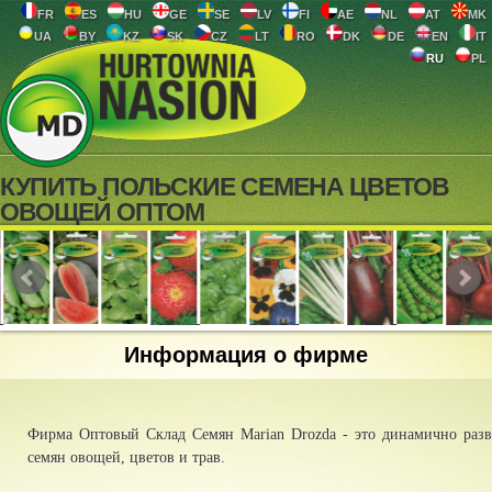
FR
ES
HU
GE
SE
LV
FI
AE
NL
AT
MK
UA
BY
KZ
SK
CZ
LT
RO
DK
DE
EN
IT
RU
PL
КУПИТЬ ПОЛЬСКИЕ СЕМЕНА ЦВЕТОВ
ОВОЩЕЙ ОПТОМ
Информация о фирме
Фирма Оптовый Склад Семян Marian Drozda - это динамично разви
семян овощей, цветов и трав.